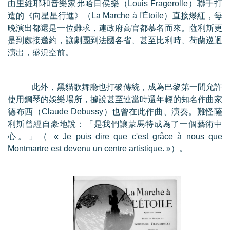
由里維耶和音樂家弗哈日侯樂（
Louis Fragerolle
）聯手打
造的《向星星行進》（
La Marche à l'Étoile
）直接爆紅，每
晚演出都還是一位難求，連政府高官都慕名而來。薩利斯更
是到處接邀約，讓劇團到法國各省、甚至比利時、荷蘭巡迴
演出，盛況空前。
此外，黑貓
歌舞廳也打破傳統
，
成為巴黎第一間允許
使用鋼琴的娛樂場所
，
據說甚至連當時還年輕的知名作曲家
德布西
（
Claude Debussy
）
也曾在此作曲、演奏
。難怪
薩
利斯曾經自豪地說
：
「是我們讓蒙馬特成為了一個藝術中
心。」（
« Je puis dire que c'est grâce à nous que
Montmartre est devenu un centre
artistique. »
）。