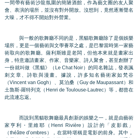
一間帶有藝術沙龍氛圍的簡陋酒館，作為藝文圈的友人聚
會、表演的場所，並沒有對外開放。沒想到，竟然逐漸聲名
大噪，才不得不開始對外營業。
與一般的歌舞廳不同的是，黑貓歌舞廳除了是個娛樂
場所，更是一個藝術與文學薈萃之處，是巴黎當時第一家藝
術取向的歌舞廳。薩利斯雖是老闆，但他本來就是畫家出
身，特意邀請畫家、作家、音樂家、詩人聚會，甚至創辦了
一份就叫做《黑貓》（
Le Chat Noir
）的同名雜誌，發表諷
刺文章、詩歌與漫畫。據說，許多知名藝術家如梵谷
（
Vincent van Gogh
）、莫泊桑（
Guy de Maupassant
）和
土魯斯
-
羅特列克（
Henri de Toulouse-Lautrec
）等，都曾在
此流連忘返。
而說到黑貓歌舞廳最具創新的娛樂之一，就是由藝術
家亨利・里維耶（
Henri Rivière
）設計的「皮影戲」
（
théâtre d’ombres
），在當時堪稱是電影的前身。其中，