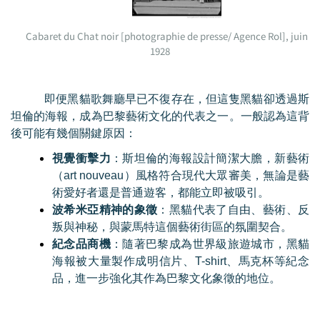
Cabaret du Chat noir [photographie de presse/ Agence Rol], juin
1928
即便黑貓歌舞廳早已不復存在，但這隻黑貓卻透過斯
坦倫的海報，成為巴黎藝術文化的代表之一。一般認為這背
後可能有幾個關鍵原因：
視覺衝擊力
：斯坦倫的海報設計簡潔大膽，新藝術
（
art nouveau
）風格符合現代大眾審美，無論是藝
術愛好者還是普通遊客，都能立即被吸引。
波希米亞精神的象徵
：黑貓代表了自由、藝術、反
叛與神秘，與蒙馬特這個藝術街區的氛圍契合。
紀念品商機
：隨著巴黎成為世界級旅遊城市，黑貓
海報被大量製作成明信片、
T-shirt
、馬克杯等紀念
品，進一步強化其作為巴黎文化象徵的地位。