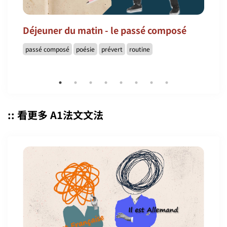
Déjeuner du matin - le passé composé
passé composé
poésie
prévert
routine
:: 看更多 A1法文文法