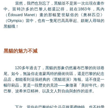
當然，我們也別忘了，黑貓並不是第一次出現在畫作
中。當時許多的巴黎人都還記得，就在
1863
年，馬內
（
Édouard Manet
）畫的那幅驚世駭俗的《奧林匹亞》
（
Olympia
）當中，也有一隻尾巴高高舉起、頗耐人尋味的
黑貓哦！
黑貓的魅力不減
120
多年過去了，黑貓的形象仍然遍布巴黎的街頭巷
尾。如今，無論你走進蒙馬特的藝術街區，還是巴黎的紀念
品店，都能看到這張經典的《黑貓巡演》海報。這不僅是一
幅印刷品，更是一段歷史的見證
——
象徵著「美好年代」的
巴黎、波希米亞精神、以及文人對自由與創作的追求。
下次，當你在巴黎的紀念品店挑選禮物時，也不妨帶