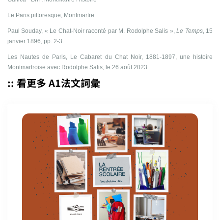
Le Paris pittoresque, Montmartre
Paul Souday, « Le Chat-Noir raconté par M. Rodolphe Salis »,
Le Temps
, 15
janvier 1896, pp. 2-3.
Les Nautes de Paris, Le Cabaret du Chat Noir, 1881-1897, une histoire
Montmartroise avec Rodolphe Salis, le 26 août 2023
:: 看更多 A1法文詞彙