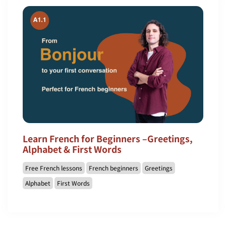
Learn French for Beginners –Greetings,
Alphabet & First Words
Free French lessons
French beginners
Greetings
Alphabet
First Words