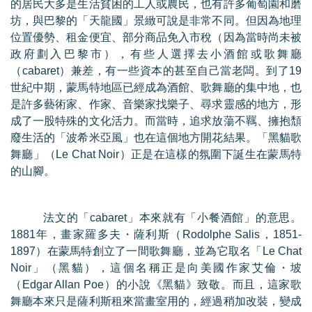
的居民大多是生活貧困的工人或農民，也有許多葡萄園和磨
坊，與巴黎的「天龍國」景緻可說是非常不同。但因為地理
位置優勢、租金便宜、部分商品免入市稅（因為當時尚未被
政府劃入巴黎市），有些人選擇去小酒館或歌舞廳
（
cabaret
）
兼差，有一些資本的甚至自己當老闆。到了
19
世紀中期，蒙馬特地區已經成為酒館、歌舞廳的集中地，也
是許多藝術家、作家、音樂家找樂子、尋求靈感的地方，形
成了一股特殊的文化活力。而當時，追求放蕩不羈、擁抱頹
廢生活的「波希米亞風」也在這個地方開花結果。「黑貓歌
舞廳」（
Le Chat Noir
）正是在這樣的氛圍下誕生在蒙馬特
的山腳。
法文的「
cabaret
」本來就有「小餐酒館」的意思。
1881
年，畫家羅多夫・薩利斯（
Rodolphe Salis
，
1851-
1897
）在蒙馬特創立了一間歌舞廳，並為它取名「
Le Chat
Noir
」（黑貓），這個名稱正是向美國作家艾倫・坡
（
Edgar Allan Poe
）的小說《黑貓》致敬。而且，這家歌
舞廳本來只是薩利斯租來當畫室用的，經過稍加改裝，變成