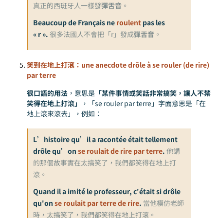
真正的西班牙人一樣發
彈舌音
。
Beaucoup de Français ne
roulent
pas les
« r ».
很多法國人不會把「r」發成
彈舌音
。
笑到在地上打滾：une anecdote drôle à se rouler (de rire)
par terre
很口語的用法
，意思是
「某件事情或笑話非常搞笑，讓人不禁
笑得在地上打滾」
，「se rouler par terre」字面意思是「在
地上滾來滾去」，例如：
L’histoire qu’il a racontée était tellement
drôle qu’on
se roulait de rire par terre
.
他講
的那個故事實在太搞笑了，我們都笑得在地上打
滾。
Quand il a imité le professeur, c'était si drôle
qu'on
se roulait par terre de rire
.
當他模仿老師
時，太搞笑了，我們都笑得在地上打滾。