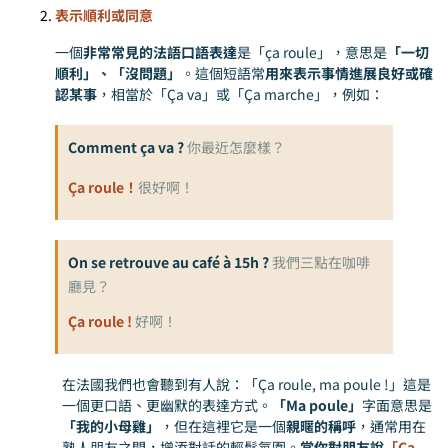
表示順利或同意
一個
非常常見的法語口語表達
是「ça roule」，意思是
「一切
順利」、「沒問題」
。這個短語常
用來表示事情進展良好或確
認某事
，相當於「Ça va」或「Ça marche」，例如：
Comment ça va ?
你最近怎麼樣？
Ça roule！
很好啊！
On se retrouve au café à 15h ?
我們三點在咖啡
廳見？
Ça roule !
好啊！
在法國我們也會聽到有人說：「Ça roule, ma poule !」這是
一個更口語、更幽默的表達方式。
「Ma poule」
字面意思是
「我的小母雞」
，但在這裡它是一個
親暱的稱呼
，通常用在
熟人朋友之間，增添對話的輕鬆氛圍。
當你對朋友說
「Ça