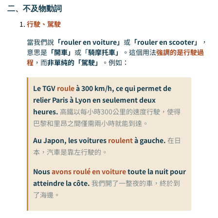
二、不及物動詞
行駛、駕駛
當我們說
「rouler en voiture」
或
「rouler en scooter」
，
意思是
「開車」
或「
騎摩托車」
。這個用法
強調的是行駛過
程
，而
非單純的「駕駛」
。例如：
Le TGV
roule
à 300 km/h, ce qui permet de
relier Paris à Lyon en seulement deux
heures.
高鐵以每小時300公里的速度行駛，使得
巴黎和里昂之間僅需兩小時就能到達。
Au Japon, les voitures
roulent
à gauche.
在日
本，汽車是靠左行駛的。
Nous
avons roulé en voiture
toute la nuit pour
atteindre la côte.
我們開了一整夜的車，終於到
了海邊。