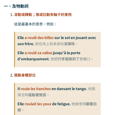
一、及物動詞
滾動或轉動；推或拉動有輪子的東西
這是最基本的意思，例如：
Elle
a roulé des billes
sur le sol en jouant avec
son frère.
她在地上和弟弟玩
滾彈珠
。
Elle
a roulé sa valise
jusqu'à la porte
d'embarquement
.
她把
行李箱推到了
登機口。
擺動身體部位
Il
roule les hanches
en dansant le tango.
他跳
探戈時
搖動著臀部
。
Elle
roulait les yeux
de fatigue.
她疲倦得
翻著白
眼
。