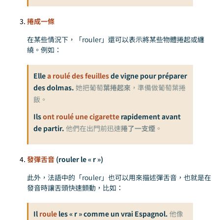
捲成一條
在某些情況下，「rouler」還可以表示將某些物體捲起或纏
繞。例如：
Elle
a roulé des feuilles
de vigne pour préparer
des dolmas.
她把葡萄
葉捲起來
，準備做葡萄葉捲
飯。
Ils
ont roulé une cigarette
rapidement avant
de partir.
他們在出門前迅速
捲了一支煙
。
發彈舌音
(rouler le « r »)
此外，法語中的「rouler」也可以用來描述彈舌音，也就是在
發音時讓舌頭快速顫動，比如：
Il
roule
les « r » comme un vrai Espagnol.
他像