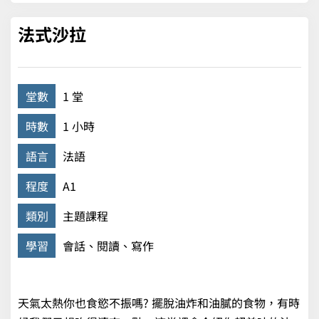
法式沙拉
堂數
1 堂
時數
1 小時
語言
法語
程度
A1
類別
主題課程
學習
會話、閱讀、寫作
天氣太熱你也食慾不振嗎? 擺脫油炸和油膩的食物，有時