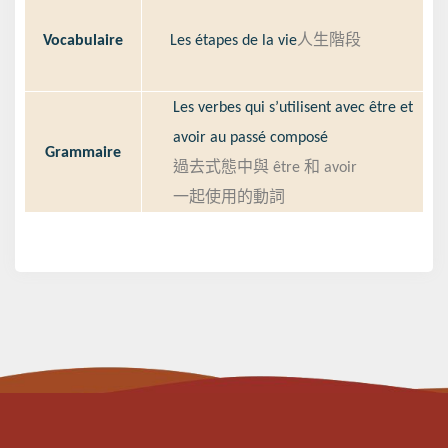
Vocabulaire
Les étapes de la vie
人生階段
Les verbes qui s’utilisent avec être et
avoir au passé composé
Grammaire
過去式態中與
être
和
avoir
一起使用的動詞