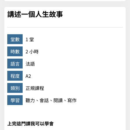
講述一個人生故事
堂數
1 堂
時數
2 小時
語言
法語
程度
A2
類別
正規課程
學習
聽力、會話、閱讀、寫作
上完這門課我可以學會