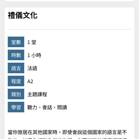
禮儀文化
堂數
1 堂
時數
1 小時
語言
法語
程度
A2
類別
主題課程
學習
聽力、會話、閱讀
當你旅居在其他國家時，即使會說這個國家的語言是不