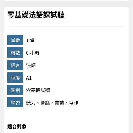
零基礎法語課試聽
堂數
1 堂
時數
0 小時
語言
法語
程度
A1
類別
零基礎試聽
學習
聽力、會話、閱讀、寫作
適合對象