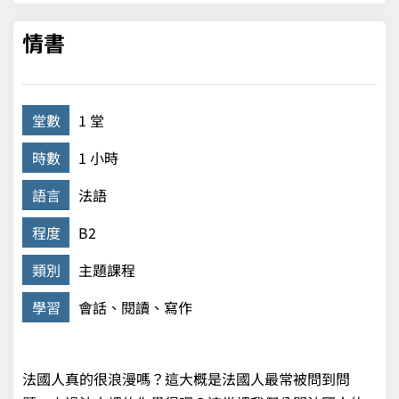
情書
堂數
1 堂
時數
1 小時
語言
法語
程度
B2
類別
主題課程
學習
會話、閱讀、寫作
法國人真的很浪漫嗎？這大概是法國人最常被問到問