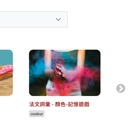
法文詞彙 - 顏色-記憶遊戲
法文詞
couleur
animal