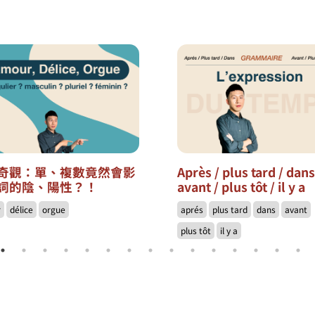
奇觀：單、複數竟然會影
Après / plus tard / dan
詞的陰、陽性？！
avant / plus tôt / il y a
r
délice
orgue
aprés
plus tard
dans
avant
plus tôt
il y a