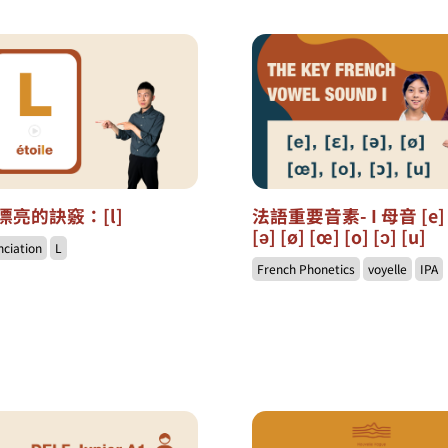
漂亮的訣竅：[l]
法語重要音素- I 母音 [e] 
[ə] [ø] [œ] [o] [ɔ] [u]
nciation
L
French Phonetics
voyelle
IPA