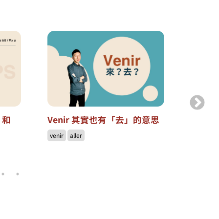
s 和
Venir 其實也有「去」的意思
為什麼「
proch
venir
aller
dern
年」或
prochain