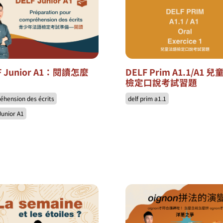
F Junior A1：閱讀怎麼
DELF Prim A1.1/A1 
檢定口說考試習題
éhension des écrits
delf prim a1.1
Junior A1