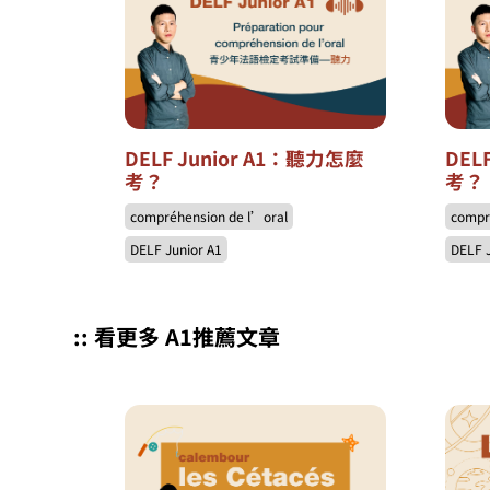
DELF Junior A1：聽力怎麼
DEL
考？
考？
compréhension de l’oral
compr
DELF Junior A1
DELF 
:: 看更多 A1推薦文章