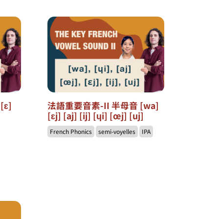
[ɛ]
法語重要音素-II 半母音 [wa]
[ɛj] [aj] [ij] [ɥi] [œj] [uj]
French Phonics
semi-voyelles
IPA