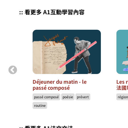
:: 看更多 A1互動學習內容
s 13
Déjeuner du matin - le
Les 
passé composé
法國
néma
passé composé
poésie
prévert
régio
routine