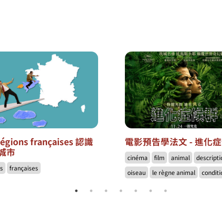
régions françaises 認識
電影預告學法文 - 進化
城市
cinéma
film
animal
descripti
ns
françaises
oiseau
le règne animal
conditi