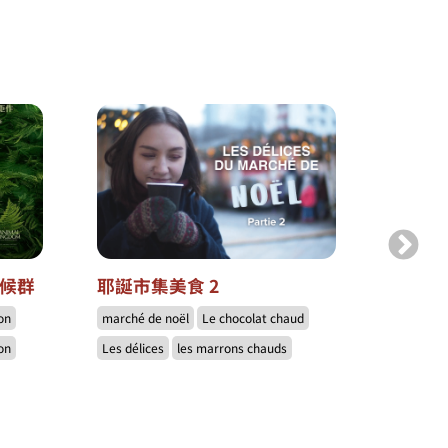
症候群
耶誕市集美食 2
耶誕市
on
marché de noël
Le chocolat chaud
marché d
on
Les délices
les marrons chauds
les bière