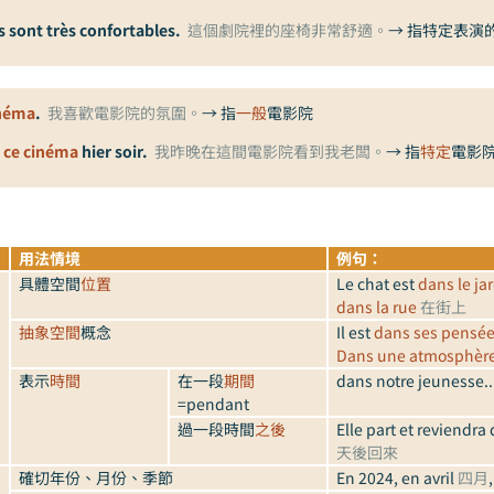
es sont très confortables.
這個劇院裡的座椅非常舒適。
→ 指特定表演
néma
.
我喜歡電影院的氛圍。
→ 指
一般
電影院
 ce cinéma
hier soir.
我昨晚在這間電影院看到我老闆。
→ 指
特定
電影
用法情境
例句：
具體空間
位置
Le chat est
dans le ja
dans la rue
在街上
抽象空間
概念
Il est
dans ses pensé
Dans une atmosphèr
表示
時間
在一段
期間
dans notre jeunesse..
=pendant
過一段時間
之後
Elle part et reviendra
天後回來
確切年份、月份、季節
En 2024, en avril
四月