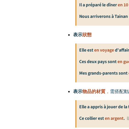
Il a préparé le dîner
en 10
Nous arriverons à Tainan
表示
狀態
Elle est
en voyage
d'affai
Ces deux pays sont
en gu
Mes grands-parents sont
表示
物品的材質
，
需搭配動
Elle a appris à jouer de la
Ce collier est
en argent
.