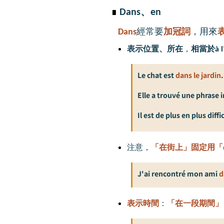
∎
Dans、
en
Dans
經常要
加冠詞
，用來
表示位置、所在
，
相當於
à 
Le chat est
dans le jardin
.
Elle a trouvé une phrase
Il est de plus en plus diffi
注意，
「在街上」固定用「
J'ai rencontré mon ami
d
表示時間
：
「在一段期間」