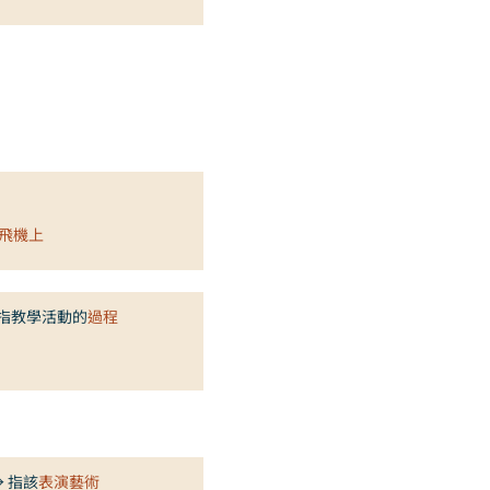
飛機上
 指教學活動的
過程
→ 指該
表演藝術