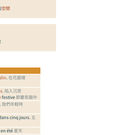
的
空間
院
rdin
.
在花園裡
es
.
陷入沉思
e
festive
節慶氛圍中
.
我們年輕時
 dans cinq jours.
五
, en été
夏天