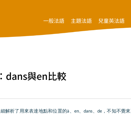
一般法語
主題法語
兒童英法語
：dans與en比較
詳細解析了用來表達地點和位置的
à
、
en
、
dans
、
de
，不知不覺來