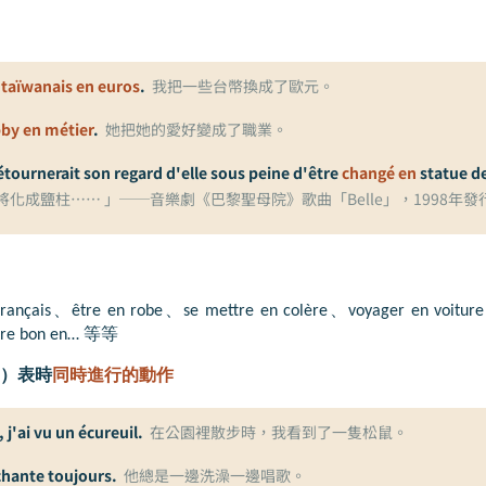
 taïwanais en euros
.
我把一些台幣換成了歐元。
by en métier
.
她把她的愛好變成了職業。
tournerait son regard d'elle sous peine d'être
changé en
statue de
化成鹽柱…… 」──音樂劇《巴黎聖母院》歌曲「Belle」，1998年發
français
、
être en robe
、
se mettre en colère
、
voyager en voiture
tre bon en…
等等
）表時
同時進行的動作
, j'ai vu un écureuil.
在公園裡散步時，我看到了一隻松鼠。
 chante toujours.
他總是一邊洗澡一邊唱歌。