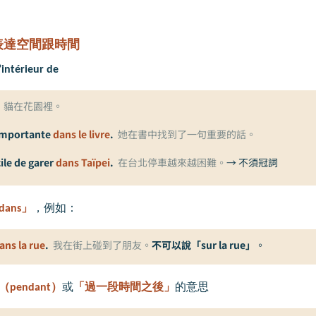
表達空間跟時間
l’intérieur de
貓在花園裡。
 importante
dans le livre
.
她在書中找到了一句重要的話。
cile de garer
dans Taïpei
.
在台北停車越來越困難。
→ 不須冠詞
dans
」
，例如：
ans la rue
.
我在街上碰到了朋友。
不可以說「sur la rue」
。
（
pendant
）
或
「過一段時間之後」
的意思