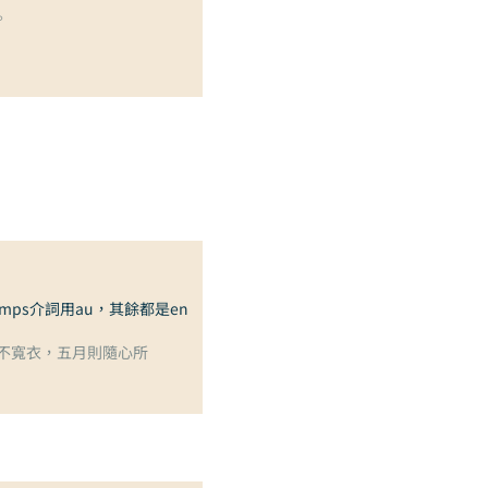
。
emps介詞用au，其餘都是en
不寬衣，五月則隨心所