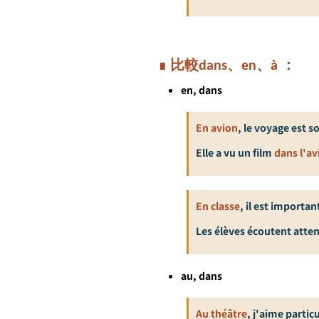
∎
比較
dans
、
en
、
à ：
en, dans
En
avion
, le voyage est 
Elle a vu un film
dans l'av
En classe
, il est importa
Les élèves écoutent att
au, dans
Au théâtre
, j'aime parti