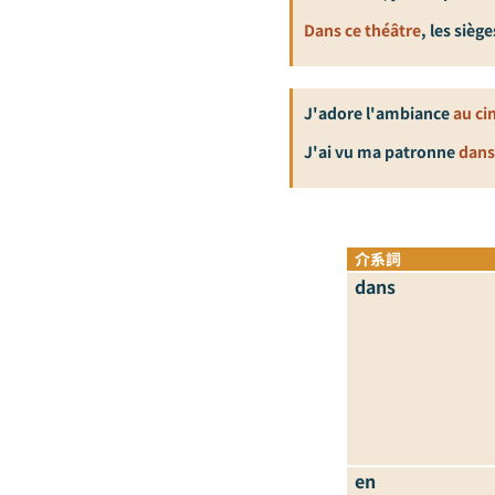
Dans ce théâtre
, les sièg
J'adore l'ambiance
au ci
J'ai vu ma patronne
dans
介系詞
dans
en