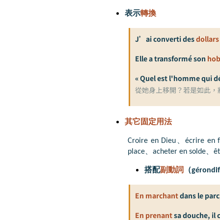
表示
轉換
J’ai converti des
dollars
Elle a transformé son
hob
« Quel est l'homme qui dé
從她身上移開？若是如此，將
其它固定用法
Croire en Dieu
、
écrire en 
place
、
acheter en solde
、
ê
搭配
副動詞
（
gérondif
En marchant
dans le parc
En prenant
sa douche, il