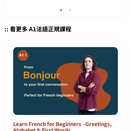
:: 看更多 A1法語正規課程
Learn French for Beginners –Greetings,
Alphabet & First Words