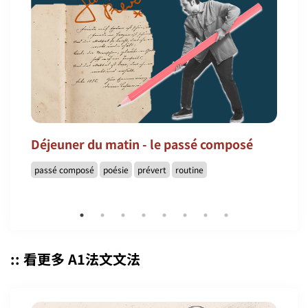
Déjeuner du matin - le passé composé
passé composé
poésie
prévert
routine
:: 看更多 A1法文文法