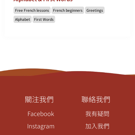
Free French lessons
French beginners
Greetings
Alphabet
First Words
關注我們
聯絡我們
Facebook
我有疑問
Instagram
加入我們