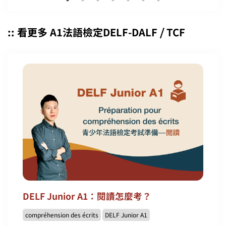
:: 看更多 A1法語檢定DELF-DALF ⧸ TCF
DELF Junior A1：閱讀怎麼考？
compréhension des écrits
DELF Junior A1