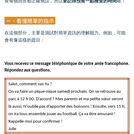
查每個回答都正確無誤，所以
要記得預留一點檢查的時間
喔！
ㄧ、看懂簡單的指示
在這個部分，主要是測試對簡單資訊的理解能力。例如，可能
會有像這樣的題目：
Vous recevez ce message téléphonique de votre amie francophone.
Répondez aux questions.
Salut, comment vas-tu ?
On va faire un pique-nique samedi prochain. On se retrouve au
parc à 12 h 00. D'accord ? Mes parents et ma petite sœur seront
là aussi. N'oublie pas d'apporter des boissons ! Ensuite, vers 15 h,
on ira tous ensemble jouer au football.
Ça va être amusant !
Rappelle-moi pour confirmer !
Julie