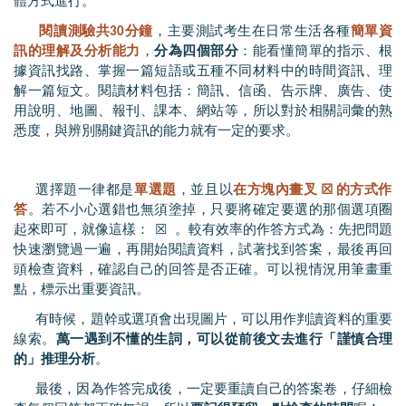
體方式進行。
閱讀測驗共
30
分鐘
，主要測試考生
在日常生活各種
簡單資
訊的理解及分析能力
，
分為四個部分
：能看懂簡單的指示、根
據資訊找路、掌握一篇短語或五種不同材料中的時間資訊、理
解一篇短文。閱讀材料包括：簡訊、信函、告示牌、廣告、使
用說明、地圖、報刊、課本、網站等，所以對於相關詞彙的熟
悉度，與辨別關鍵資訊的能力就有一定的要求。
選擇題一律都是
單選題
，並且以
在方塊內畫叉
☒
的方式作
答
。若不小心選錯也無須塗掉，只要將確定要選的那個選項圈
起來即可，就像這樣：
☒
。較有效率的作答方式為：先把問題
快速瀏覽過一遍，再開始閱讀資料，試著找到答案，最後再回
頭檢查資料，確認自己的回答是否正確。可以視情況用筆畫重
點，標示出重要資訊。
有時候，題幹或選項會出現圖片，可以用作判讀資料的重要
線索。
萬一遇到不懂的生詞，可以從前後文去進行「謹慎合理
的」推理分析
。
最後，因為作答完成後，一定要重讀自己的答案卷，仔細檢